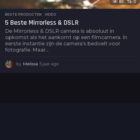
85
0
BESTE PRODUCTEN
,
VIDEO
5 Beste Mirrorless & DSLR
De Mirrorless & DSLR camera is absoluut in
opkomst als het aankomt op een filmcamera. In
eerste instantie zijn de camera’s bedoelt voor
fotografie. Maar...
by
Melissa
5 jaar ago
5
j
a
a
r
a
g
o