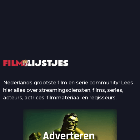
T
Top 50 Beroemde Film
Quotes Die Iedereen Uit...
De grootste en mooiste
casino’s in films
Nederlands grootste film en serie community! Lees
hier alles over streamingsdiensten, films, series,
acteurs, actrices, filmmateriaal en regisseurs.