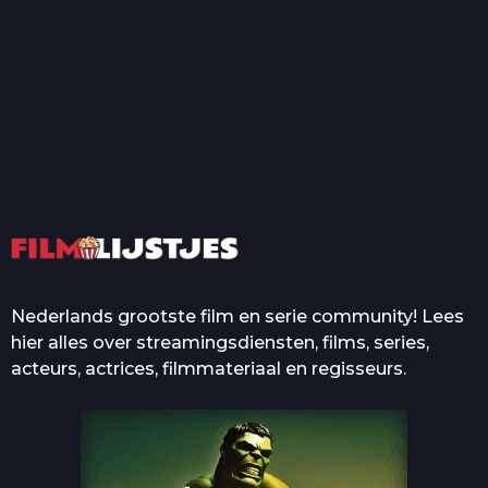
T
Top 50 Beroemde Film
Quotes Die Iedereen Uit...
De grootste en mooiste
casino’s in films
Nederlands grootste film en serie community! Lees
hier alles over streamingsdiensten, films, series,
acteurs, actrices, filmmateriaal en regisseurs.