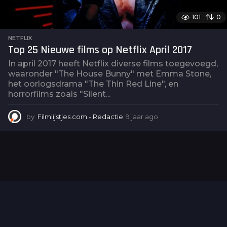
101
0
NETFLIX
Top 25 Nieuwe films op Netflix April 2017
In april 2017 heeft Netflix diverse films toegevoegd,
waaronder "The House Bunny" met Emma Stone,
het oorlogsdrama "The Thin Red Line", en
horrorfilms zoals "Silent...
by
Filmlijstjes.com - Redactie
9 jaar ago
2
j
a
a
r
a
g
o