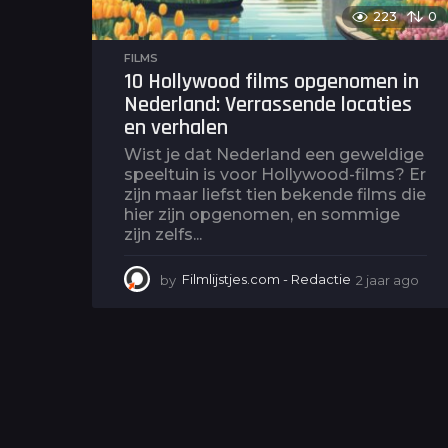
223
0
FILMS
10 Hollywood films opgenomen in
Nederland: Verrassende locaties
en verhalen
Wist je dat Nederland een geweldige
speeltuin is voor Hollywood-films? Er
zijn maar liefst tien bekende films die
hier zijn opgenomen, en sommige
zijn zelfs...
by
Filmlijstjes.com - Redactie
2 jaar ago
2
j
a
a
r
a
g
o