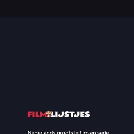
Top 50 Beroemde Film
Quotes Die Iedereen Uit...
De grootste en mo
casino’s in film
Nederlands grootste film en serie