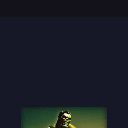
Top 35 Beste Disney
Films Allertijden
oiste
13 legendarische
s
naaktscenes in
Nederlandse films: Een
blik...