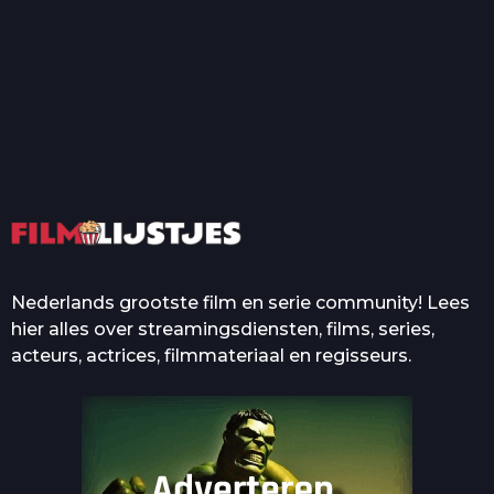
T
Top 50 Beroemde Film
Quotes Die Iedereen Uit...
De grootste en mooiste
casino’s in films
Nederlands grootste film en serie community! Lees
hier alles over streamingsdiensten, films, series,
acteurs, actrices, filmmateriaal en regisseurs.