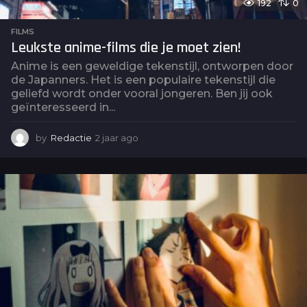
192
0
FILMS
Leukste anime-films die je moet zien!
Anime is een geweldige tekenstijl, ontworpen door
de Japanners. Het is een populaire tekenstijl die
geliefd wordt onder vooral jongeren. Ben jij ook
geïnteresseerd in...
by
Redactie
2 jaar ago
2
j
a
a
r
a
g
o