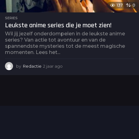
137
0
SERIES
Leukste anime series die je moet zien!
Wil jij jezelf onderdompelen in de leukste anime
series? Van actie tot avontuur en van de
spannendste mysteries tot de meest magische
momenten. Lees het...
by
Redactie
2 jaar ago
2
j
a
a
r
a
g
o