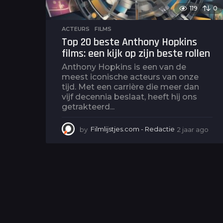
119
0
ACTEURS
,
FILMS
Top 20 beste Anthony Hopkins
films: een kijk op zijn beste rollen
Anthony Hopkins is een van de
meest iconische acteurs van onze
tijd. Met een carrière die meer dan
vijf decennia beslaat, heeft hij ons
getrakteerd...
by
Filmlijstjes.com - Redactie
2 jaar ago
2
j
a
a
r
a
g
o