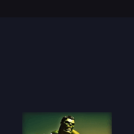
Top 35 Beste Disney
Films Allertijden
oiste
13 legendarische
s
naaktscenes in
Nederlandse films: Een
blik...