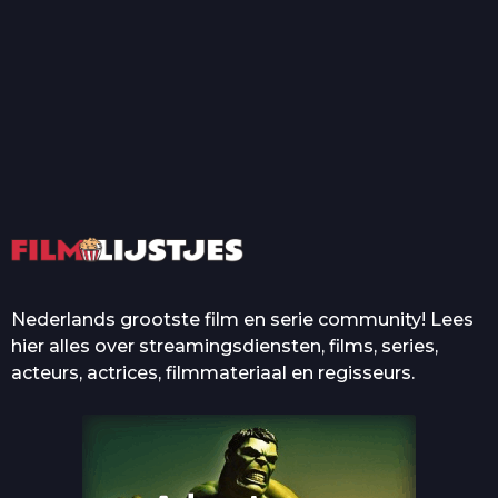
T
Top 50 Beroemde Film
Quotes Die Iedereen Uit...
De grootste en mooiste
casino’s in films
Nederlands grootste film en serie community! Lees
hier alles over streamingsdiensten, films, series,
acteurs, actrices, filmmateriaal en regisseurs.