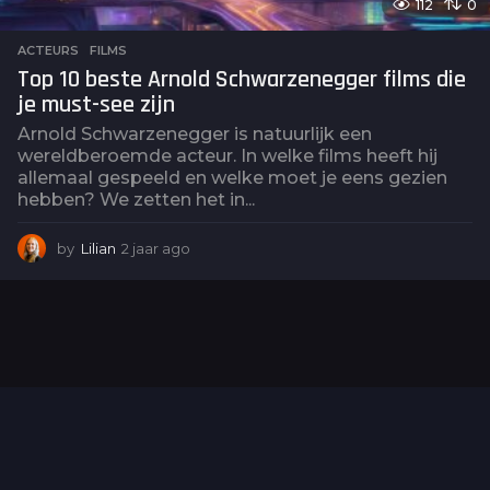
112
0
ACTEURS
,
FILMS
Top 10 beste Arnold Schwarzenegger films die
je must-see zijn
Arnold Schwarzenegger is natuurlijk een
wereldberoemde acteur. In welke films heeft hij
allemaal gespeeld en welke moet je eens gezien
hebben? We zetten het in...
by
Lilian
2 jaar ago
2
j
a
a
r
a
g
o