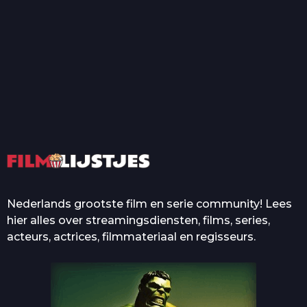
T
Top 50 Beroemde Film
Quotes Die Iedereen Uit...
De grootste en mooiste
casino’s in films
Nederlands grootste film en serie community! Lees
hier alles over streamingsdiensten, films, series,
acteurs, actrices, filmmateriaal en regisseurs.