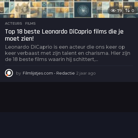
79
0
ACTEURS
,
FILMS
Top 18 beste Leonardo DiCaprio films die je
moet zien!
Leonardo DiCaprio is een acteur die ons keer op
keer verbaast met zijn talent en charisma. Hier zijn
de 18 beste films waarin hij schittert,...
by
Filmlijstjes.com - Redactie
2 jaar ago
2
j
a
a
r
a
g
o