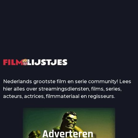
T
Top 50 Beroemde Film
Quotes Die Iedereen Uit...
De grootste en mooiste
casino’s in films
Nederlands grootste film en serie community! Lees
hier alles over streamingsdiensten, films, series,
acteurs, actrices, filmmateriaal en regisseurs.