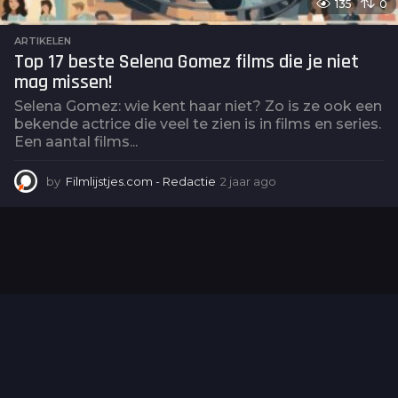
135
0
ARTIKELEN
Top 17 beste Selena Gomez films die je niet
mag missen!
Selena Gomez: wie kent haar niet? Zo is ze ook een
bekende actrice die veel te zien is in films en series.
Een aantal films...
by
Filmlijstjes.com - Redactie
2 jaar ago
2
j
a
a
r
a
g
o