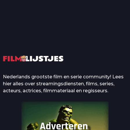
T
Top 50 Beroemde Film
Quotes Die Iedereen Uit...
De grootste en mooiste
casino’s in films
Nederlands grootste film en serie community! Lees
hier alles over streamingsdiensten, films, series,
acteurs, actrices, filmmateriaal en regisseurs.