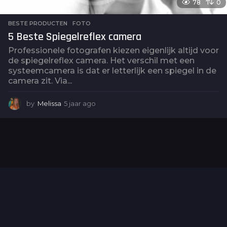
78
0
BESTE PRODUCTEN
,
FOTO
5 Beste Spiegelreflex camera
Professionele fotografen kiezen eigenlijk altijd voor
de spiegelreflex camera. Het verschil met een
systeemcamera is dat er letterlijk een spiegel in de
camera zit. Via...
by
Melissa
5 jaar ago
5
j
a
a
r
a
g
o