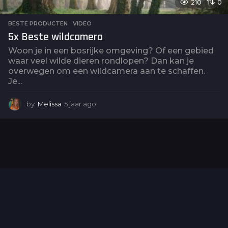
210
0
BESTE PRODUCTEN
,
VIDEO
5x Beste wildcamera
Woon je in een bosrijke omgeving? Of een gebied
waar veel wilde dieren rondlopen? Dan kan je
overwegen om een wildcamera aan te schaffen.
Je...
by
Melissa
5 jaar ago
5
j
a
a
r
a
g
o