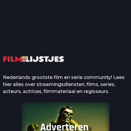
T
Top 50 Beroemde Film
Quotes Die Iedereen Uit...
De grootste en mooiste
casino’s in films
Nederlands grootste film en serie community! Lees
hier alles over streamingsdiensten, films, series,
acteurs, actrices, filmmateriaal en regisseurs.