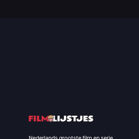
Top 50 Beroemde Film
Quotes Die Iedereen Uit...
De grootste en mo
casino’s in film
Nederlands grootste film en serie