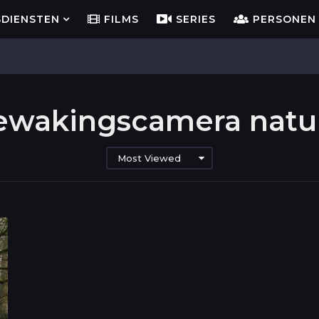
SDIENSTEN
FILMS
SERIES
PERSONEN
ewakingscamera natu
Most Viewed