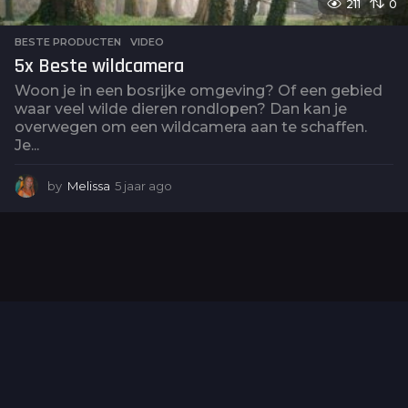
211
0
BESTE PRODUCTEN
,
VIDEO
5x Beste wildcamera
Woon je in een bosrijke omgeving? Of een gebied
waar veel wilde dieren rondlopen? Dan kan je
overwegen om een wildcamera aan te schaffen.
Je...
by
Melissa
5 jaar ago
5
j
a
a
r
a
g
o