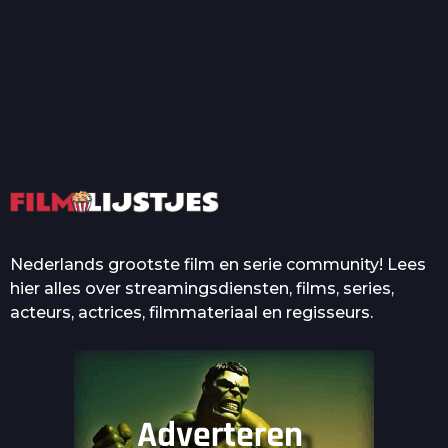
T
Top 50 Beroemde Film
Quotes Die Iedereen Uit...
De grootste en mooiste
casino’s in films
Nederlands grootste film en serie community! Lees
hier alles over streamingsdiensten, films, series,
acteurs, actrices, filmmateriaal en regisseurs.