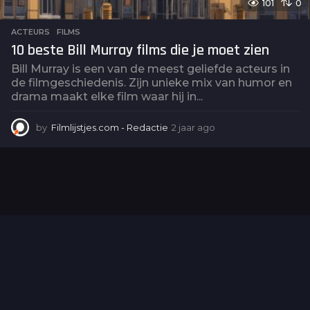
101
0
ACTEURS
,
FILMS
10 beste Bill Murray films die je moet zien
Bill Murray is een van de meest geliefde acteurs in
de filmgeschiedenis. Zijn unieke mix van humor en
drama maakt elke film waar hij in...
by
Filmlijstjes.com - Redactie
2 jaar ago
2
j
a
a
r
a
g
o