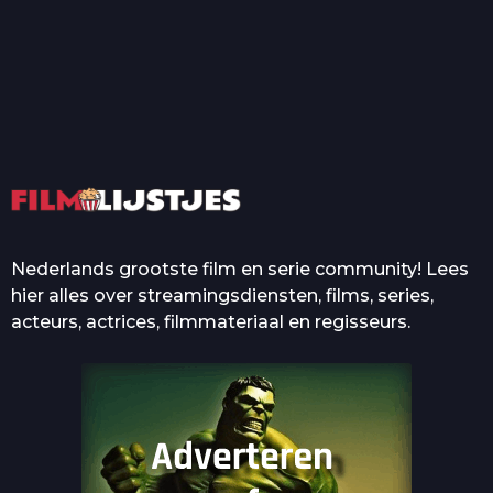
T
Top 50 Beroemde Film
Quotes Die Iedereen Uit...
De grootste en mooiste
casino’s in films
Nederlands grootste film en serie community! Lees
hier alles over streamingsdiensten, films, series,
acteurs, actrices, filmmateriaal en regisseurs.