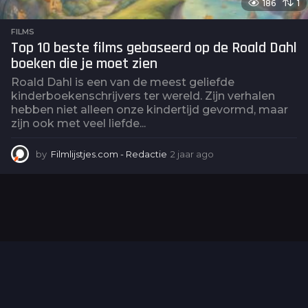
186
1
FILMS
Top 10 beste films gebaseerd op de Roald Dahl
boeken die je moet zien
Roald Dahl is een van de meest geliefde
kinderboekenschrijvers ter wereld. Zijn verhalen
hebben niet alleen onze kindertijd gevormd, maar
zijn ook met veel liefde...
by
Filmlijstjes.com - Redactie
2 jaar ago
2
j
a
a
r
a
g
o