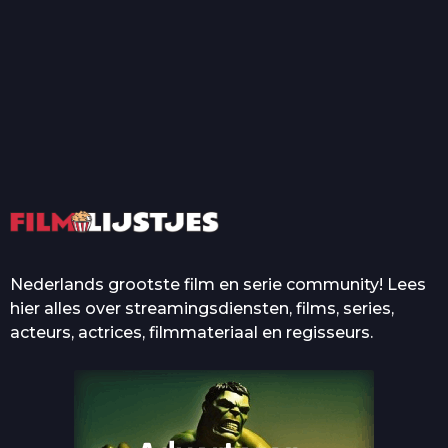
T
Top 50 Beroemde Film
Quotes Die Iedereen Uit...
De grootste en mooiste
casino’s in films
Nederlands grootste film en serie community! Lees
hier alles over streamingsdiensten, films, series,
acteurs, actrices, filmmateriaal en regisseurs.