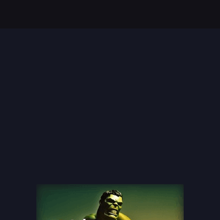
Top 35 Beste Disney
Films Allertijden
oiste
13 legendarische
s
naaktscenes in
Nederlandse films: Een
blik...