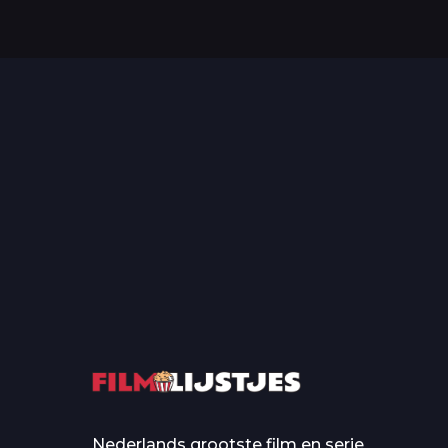
Top 50 Beroemde Film
Quotes Die Iedereen Uit...
De grootste en mo
casino’s in film
Nederlands grootste film en serie