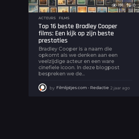
191
0
ACTEURS
,
FILMS
Top 16 beste Bradley Cooper
films: Een kijk op zijn beste
prestaties
Bradley Cooper is a naam die
opkomt als we denken aan een
veelzijdige acteur en een ware
cinefiele icoon. In deze blogpost
bespreken we de...
by
Filmlijstjes.com - Redactie
2 jaar ago
2
j
a
a
r
a
g
o