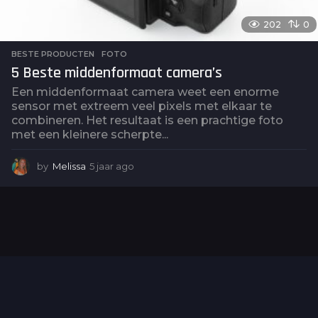
202
0
BESTE PRODUCTEN
,
FOTO
5 Beste middenformaat camera’s
Een middenformaat camera weet een enorme
sensor met extreem veel pixels met elkaar te
combineren. Het resultaat is een prachtige foto
met een kleinere scherpte...
by
Melissa
5 jaar ago
5
j
a
a
r
a
g
o