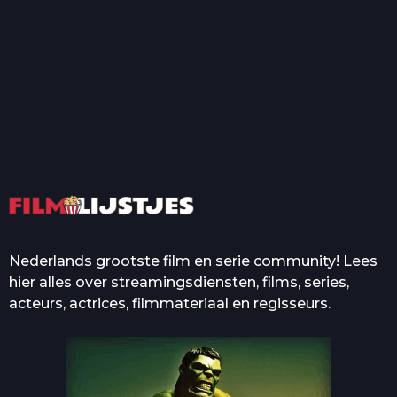
T
Top 50 Beroemde Film
Quotes Die Iedereen Uit...
De grootste en mooiste
casino’s in films
Nederlands grootste film en serie community! Lees
hier alles over streamingsdiensten, films, series,
acteurs, actrices, filmmateriaal en regisseurs.