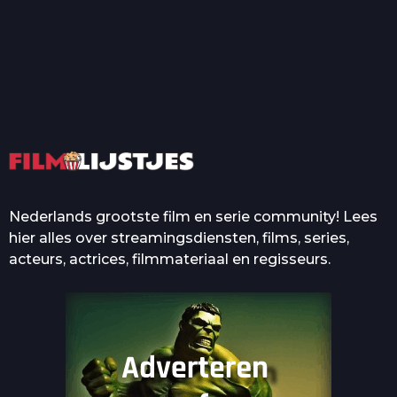
T
Top 50 Beroemde Film
Quotes Die Iedereen Uit...
De grootste en mooiste
casino’s in films
Nederlands grootste film en serie community! Lees
hier alles over streamingsdiensten, films, series,
acteurs, actrices, filmmateriaal en regisseurs.