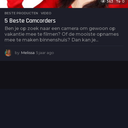
563
0
BESTE PRODUCTEN
,
VIDEO
5 Beste Camcorders
Ben je op zoek naar een camera om gewoon op
vakantie mee te filmen? Of de mooiste opnames
mee te maken binnenshuis? Dan kan je...
by
Melissa
5 jaar ago
5
j
a
a
r
a
g
o