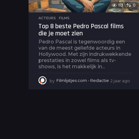
113
0
ACTEURS
,
FILMS
Top 8 beste Pedro Pascal films
die je moet zien
Pedro Pascal is tegenwoordig een
van de meest geliefde acteurs in
Hollywood. Met zijn indrukwekkende
prestaties in zowel films als tv-
shows, is het makkelijk in...
by
Filmlijstjes.com - Redactie
2 jaar ago
2
j
a
a
r
a
g
o