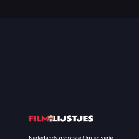
Top 50 Beroemde Film
Quotes Die Iedereen Uit...
De grootste en mo
casino’s in film
Nederlands grootste film en serie