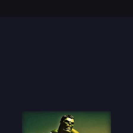
Top 35 Beste Disney
Films Allertijden
oiste
13 legendarische
s
naaktscenes in
Nederlandse films: Een
blik...