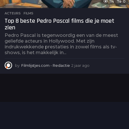
114
0
ACTEURS
,
FILMS
Top 8 beste Pedro Pascal films die je moet
zien
Pedro Pascal is tegenwoordig een van de meest
geliefde acteurs in Hollywood. Met zijn
indrukwekkende prestaties in zowel films als tv-
shows, is het makkelijk in...
by
Filmlijstjes.com - Redactie
2 jaar ago
2
j
a
a
r
a
g
o