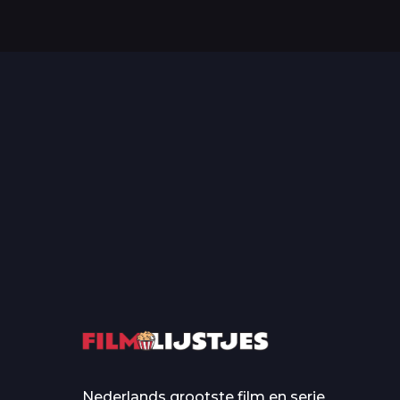
Top 50 Beroemde Film
Quotes Die Iedereen Uit...
De grootste en mo
casino’s in film
Nederlands grootste film en serie