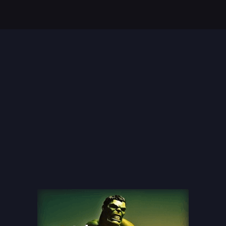
Top 35 Beste Disney
Films Allertijden
oiste
13 legendarische
s
naaktscenes in
Nederlandse films: Een
blik...