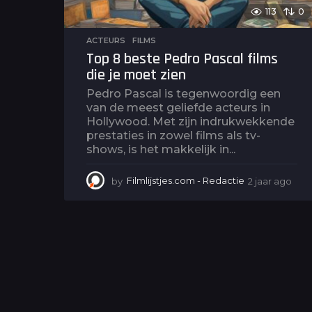
113
0
ACTEURS
,
FILMS
Top 8 beste Pedro Pascal films
die je moet zien
Pedro Pascal is tegenwoordig een
van de meest geliefde acteurs in
Hollywood. Met zijn indrukwekkende
prestaties in zowel films als tv-
shows, is het makkelijk in...
by
Filmlijstjes.com - Redactie
2 jaar ago
2
j
a
a
r
a
g
o