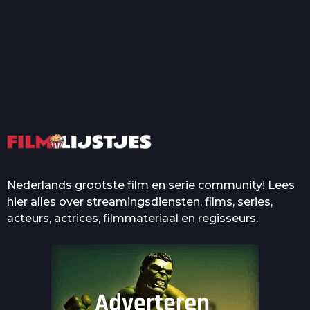
T
Top 50 Beroemde Film
Quotes Die Iedereen Uit...
De grootste en mooiste
casino’s in films
Nederlands grootste film en serie community! Lees
hier alles over streamingsdiensten, films, series,
acteurs, actrices, filmmateriaal en regisseurs.