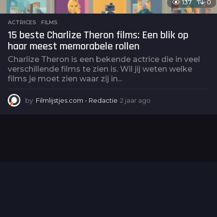
137
0
ACTRICES
,
FILMS
15 beste Charlize Theron films: Een blik op
haar meest memorabele rollen
Charlize Theron is een bekende actrice die in veel
verschillende films te zien is. Wil jij weten welke
films je moet zien waar zij in...
by
Filmlijstjes.com - Redactie
2 jaar ago
2
j
a
a
r
a
g
o