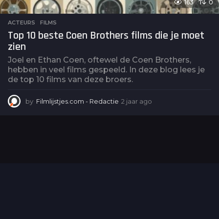
163
0
ACTEURS
,
FILMS
Top 10 beste Coen Brothers films die je moet
zien
Joel en Ethan Coen, oftewel de Coen Brothers,
hebben in veel films gespeeld. In deze blog lees je
de top 10 films van deze broers.
by
Filmlijstjes.com - Redactie
2 jaar ago
2
j
a
a
r
a
g
o