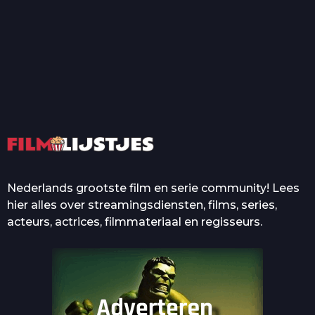
T
Top 50 Beroemde Film
Quotes Die Iedereen Uit...
De grootste en mooiste
casino’s in films
Nederlands grootste film en serie community! Lees
hier alles over streamingsdiensten, films, series,
acteurs, actrices, filmmateriaal en regisseurs.