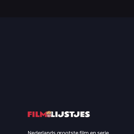
Top 50 Beroemde Film
Quotes Die Iedereen Uit...
De grootste en mo
casino’s in film
Nederlands grootste film en serie