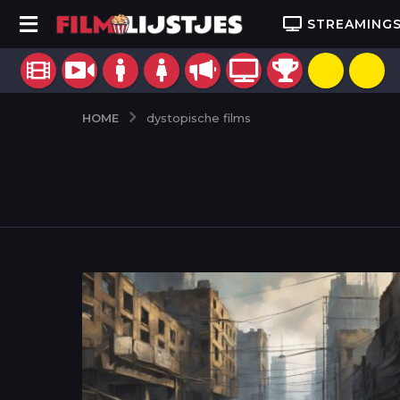
STREAMING
HOME
dystopische films