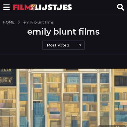
HOME
emily blunt films
emily blunt films
Most Voted