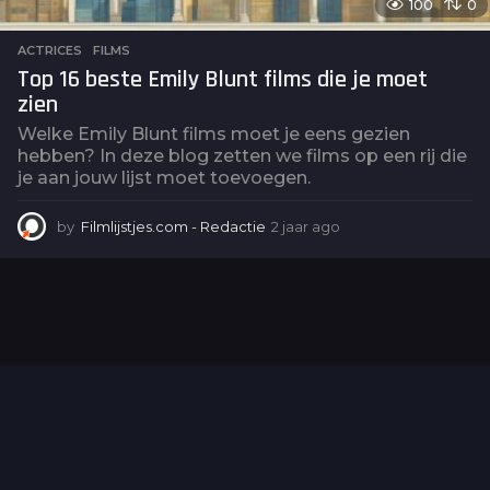
100
0
ACTRICES
,
FILMS
Top 16 beste Emily Blunt films die je moet
zien
Welke Emily Blunt films moet je eens gezien
hebben? In deze blog zetten we films op een rij die
je aan jouw lijst moet toevoegen.
by
Filmlijstjes.com - Redactie
2 jaar ago
2
j
a
a
r
a
g
o