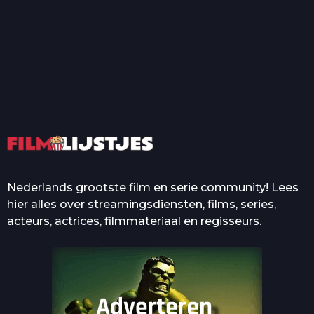
T
Top 50 Beroemde Film
Quotes Die Iedereen Uit...
De grootste en mooiste
casino’s in films
Nederlands grootste film en serie community! Lees
hier alles over streamingsdiensten, films, series,
acteurs, actrices, filmmateriaal en regisseurs.