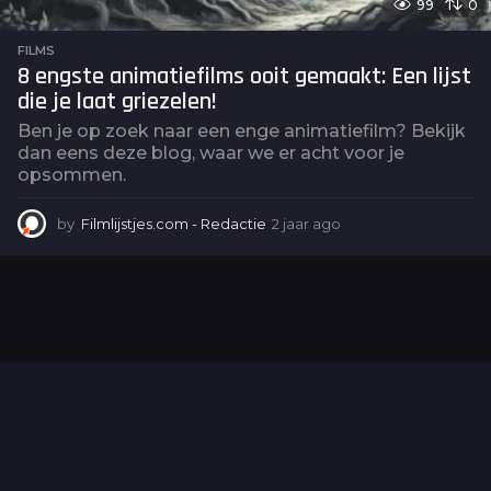
99
0
FILMS
8 engste animatiefilms ooit gemaakt: Een lijst
die je laat griezelen!
Ben je op zoek naar een enge animatiefilm? Bekijk
dan eens deze blog, waar we er acht voor je
opsommen.
by
Filmlijstjes.com - Redactie
2 jaar ago
2
j
a
a
r
a
g
o