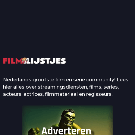
T
Top 50 Beroemde Film
Quotes Die Iedereen Uit...
De grootste en mooiste
casino’s in films
Nederlands grootste film en serie community! Lees
hier alles over streamingsdiensten, films, series,
acteurs, actrices, filmmateriaal en regisseurs.