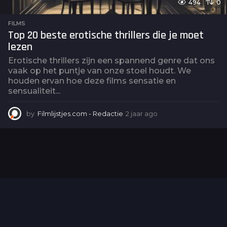
494
0
FILMS
Top 20 beste erotische thrillers die je moet
lezen
Erotische thrillers zijn een spannend genre dat ons
vaak op het puntje van onze stoel houdt. We
houden ervan hoe deze films sensatie en
sensualiteit...
by
Filmlijstjes.com - Redactie
2 jaar ago
2
j
a
a
r
a
g
o