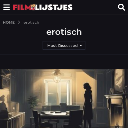
HOME
erotisch
erotisch
Most Discussed