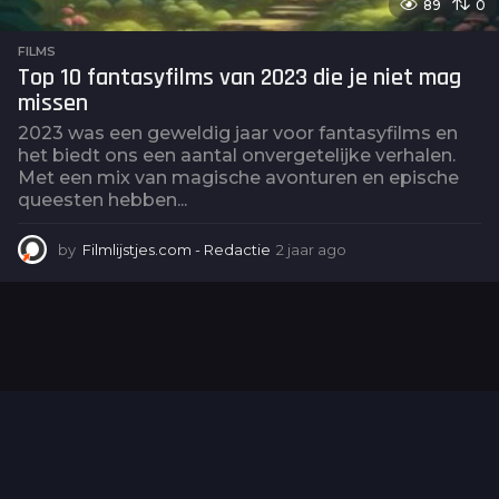
89
0
FILMS
Top 10 fantasyfilms van 2023 die je niet mag
missen
2023 was een geweldig jaar voor fantasyfilms en
het biedt ons een aantal onvergetelijke verhalen.
Met een mix van magische avonturen en epische
queesten hebben...
by
Filmlijstjes.com - Redactie
2 jaar ago
2
j
a
a
r
a
g
o