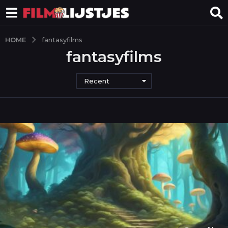
HOME
fantasyfilms
fantasyfilms
Recent