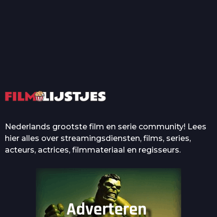
T
Top 50 Beroemde Film
Quotes Die Iedereen Uit...
De grootste en mooiste
casino’s in films
Nederlands grootste film en serie community! Lees
hier alles over streamingsdiensten, films, series,
acteurs, actrices, filmmateriaal en regisseurs.