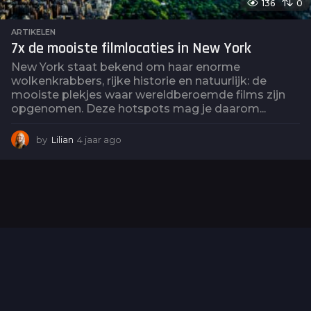
136
0
ARTIKELEN
7x de mooiste filmlocaties in New York
New York staat bekend om haar enorme
wolkenkrabbers, rijke historie en natuurlijk: de
mooiste plekjes waar wereldberoemde films zijn
opgenomen. Deze hotspots mag je daarom...
by
Lilian
4 jaar ago
5
j
a
a
r
a
g
o