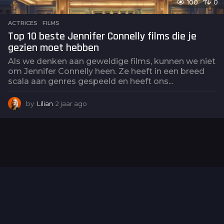
100
0
ACTRICES
,
FILMS
Top 10 beste Jennifer Connelly films die je
gezien moet hebben
Als we denken aan geweldige films, kunnen we niet
om Jennifer Connelly heen. Ze heeft in een breed
scala aan genres gespeeld en heeft ons...
by
Lilian
2 jaar ago
2
j
a
a
r
a
g
o