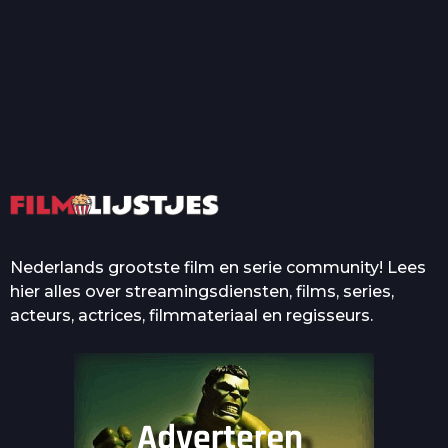
T
Top 50 Beroemde Film
Quotes Die Iedereen Uit...
De grootste en mooiste
casino’s in films
Nederlands grootste film en serie community! Lees
hier alles over streamingsdiensten, films, series,
acteurs, actrices, filmmateriaal en regisseurs.