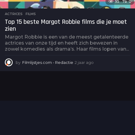
95
0
ACTRICES
,
FILMS
Top 15 beste Margot Robbie films die je moet
zien
Margot Robbie is een van de meest getalenteerde
actrices van onze tijd en heeft zich bewezen in
zowel komedies als drama’s. Haar films lopen van...
by
Filmlijstjes.com - Redactie
2 jaar ago
2
j
a
a
r
a
g
o