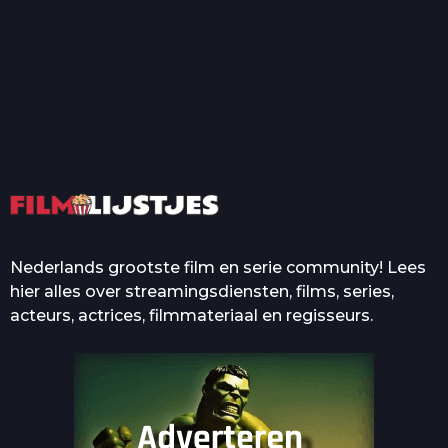
T
Top 50 Beroemde Film
Quotes Die Iedereen Uit...
De grootste en mooiste
casino’s in films
Nederlands grootste film en serie community! Lees
hier alles over streamingsdiensten, films, series,
acteurs, actrices, filmmateriaal en regisseurs.