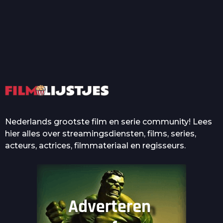
T
Top 50 Beroemde Film
Quotes Die Iedereen Uit...
De grootste en mooiste
casino’s in films
Nederlands grootste film en serie community! Lees
hier alles over streamingsdiensten, films, series,
acteurs, actrices, filmmateriaal en regisseurs.