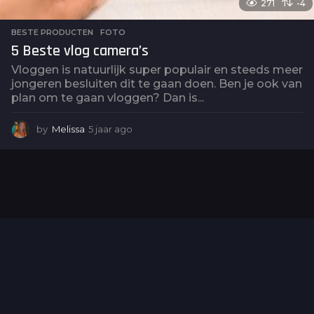
271
-4
BESTE PRODUCTEN
,
FOTO
5 Beste vlog camera’s
Vloggen is natuurlijk super populair en steeds meer
jongeren besluiten dit te gaan doen. Ben je ook van
plan om te gaan vloggen? Dan is...
by
Melissa
5 jaar ago
5
j
a
a
r
a
g
o