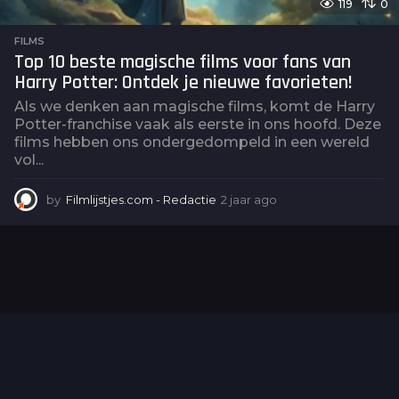
119
0
FILMS
Top 10 beste magische films voor fans van
Harry Potter: Ontdek je nieuwe favorieten!
Als we denken aan magische films, komt de Harry
Potter-franchise vaak als eerste in ons hoofd. Deze
films hebben ons ondergedompeld in een wereld
vol...
by
Filmlijstjes.com - Redactie
2 jaar ago
2
j
a
a
r
a
g
o