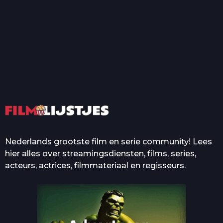
T
Top 50 Beroemde Film
Quotes Die Iedereen Uit...
De grootste en mooiste
casino’s in films
Nederlands grootste film en serie community! Lees
hier alles over streamingsdiensten, films, series,
acteurs, actrices, filmmateriaal en regisseurs.