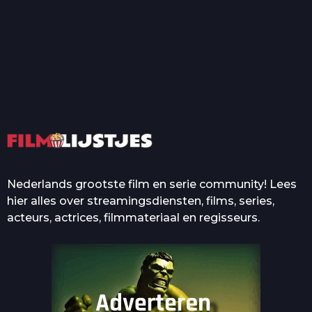
T
Top 50 Beroemde Film
Quotes Die Iedereen Uit...
De grootste en mooiste
casino’s in films
Nederlands grootste film en serie community! Lees
hier alles over streamingsdiensten, films, series,
acteurs, actrices, filmmateriaal en regisseurs.