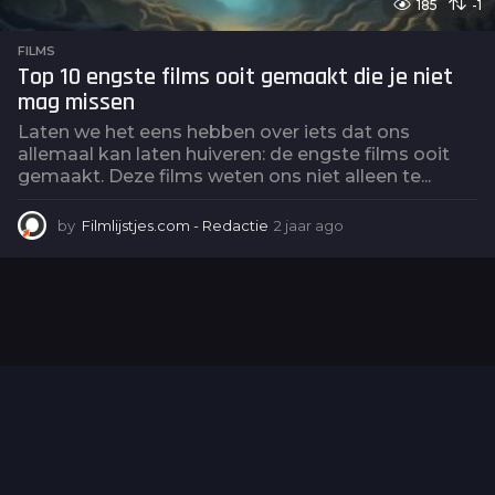
185
-1
FILMS
Top 10 engste films ooit gemaakt die je niet
mag missen
Laten we het eens hebben over iets dat ons
allemaal kan laten huiveren: de engste films ooit
gemaakt. Deze films weten ons niet alleen te...
by
Filmlijstjes.com - Redactie
2 jaar ago
2
j
a
a
r
a
g
o