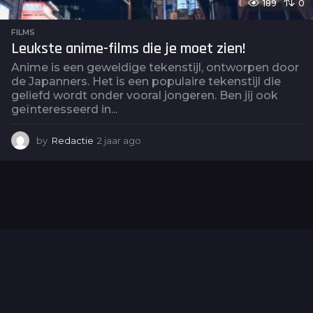
189
0
FILMS
Leukste anime-films die je moet zien!
Anime is een geweldige tekenstijl, ontworpen door
de Japanners. Het is een populaire tekenstijl die
geliefd wordt onder vooral jongeren. Ben jij ook
geïnteresseerd in...
by
Redactie
2 jaar ago
2
j
a
a
r
a
g
o