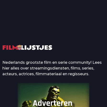
T
Top 50 Beroemde Film
Quotes Die Iedereen Uit...
De grootste en mooiste
casino’s in films
Nederlands grootste film en serie community! Lees
hier alles over streamingsdiensten, films, series,
acteurs, actrices, filmmateriaal en regisseurs.