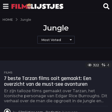
HOME
Jungle
Jungle
Most Voted
322
-1
FILMS
7 beste Tarzan films ooit gemaakt: Een
overzicht van de must-see avonturen
Er zijn talloze films gemaakt over Tarzan, het
iconische personage van Edgar Rice Burroughs. Dit
verhaal over de man die opgroeit in de jungle en...
by
Filmlijstjes.com - Redactie
2 jaar ago
2