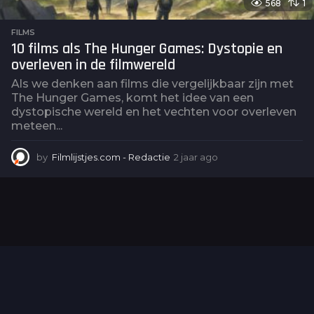
568
1
FILMS
10 films als The Hunger Games: Dystopie en
overleven in de filmwereld
Als we denken aan films die vergelijkbaar zijn met
The Hunger Games, komt het idee van een
dystopische wereld en het vechten voor overleven
meteen...
by
Filmlijstjes.com - Redactie
2 jaar ago
2
j
a
a
r
a
g
o