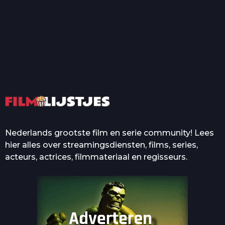
T
Top 50 Beroemde Film
Quotes Die Iedereen Uit...
De grootste en mooiste
casino’s in films
Nederlands grootste film en serie community! Lees
hier alles over streamingsdiensten, films, series,
acteurs, actrices, filmmateriaal en regisseurs.