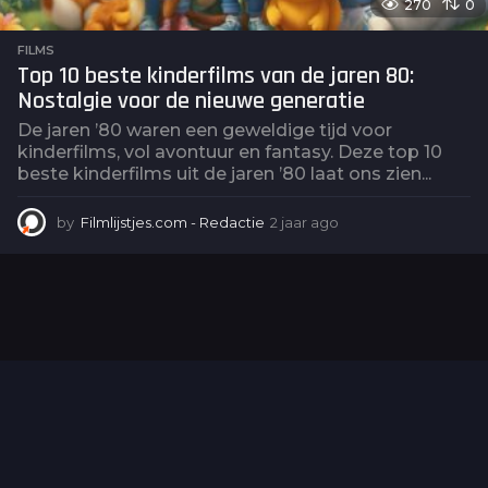
270
0
FILMS
Top 10 beste kinderfilms van de jaren 80:
Nostalgie voor de nieuwe generatie
De jaren ’80 waren een geweldige tijd voor
kinderfilms, vol avontuur en fantasy. Deze top 10
beste kinderfilms uit de jaren ’80 laat ons zien...
by
Filmlijstjes.com - Redactie
2 jaar ago
2
j
a
a
r
a
g
o