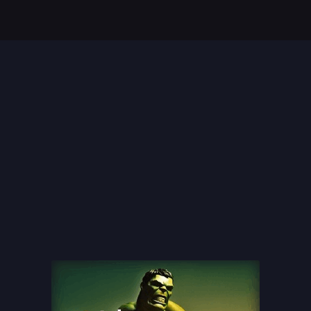
Top 35 Beste Disney
Films Allertijden
oiste
13 legendarische
s
naaktscenes in
Nederlandse films: Een
blik...