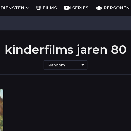
SDIENSTEN
FILMS
SERIES
PERSONEN
kinderfilms jaren 80
Random