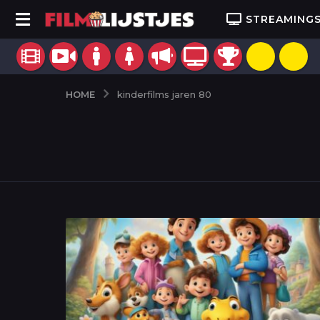
STREAMING
HOME
kinderfilms jaren 80