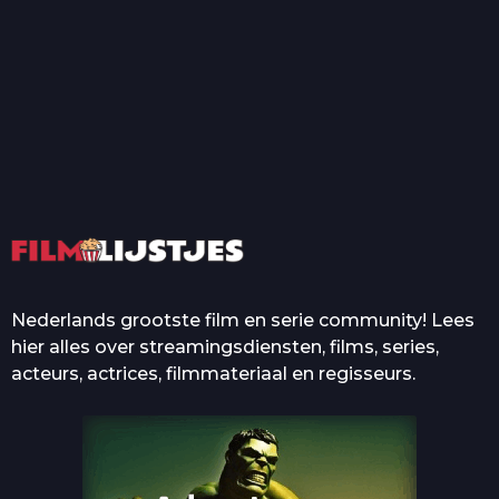
T
Top 50 Beroemde Film
Quotes Die Iedereen Uit...
De grootste en mooiste
casino’s in films
Nederlands grootste film en serie community! Lees
hier alles over streamingsdiensten, films, series,
acteurs, actrices, filmmateriaal en regisseurs.