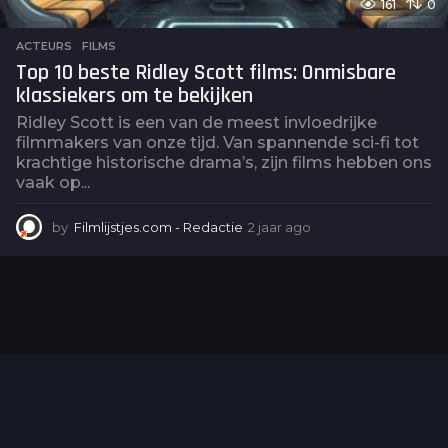
161
0
ACTEURS
,
FILMS
Top 10 beste Ridley Scott films: Onmisbare
klassiekers om te bekijken
Ridley Scott is een van de meest invloedrijke
filmmakers van onze tijd. Van spannende sci-fi tot
krachtige historische drama’s, zijn films hebben ons
vaak op...
by
Filmlijstjes.com - Redactie
2 jaar ago
2
j
a
a
r
a
g
o