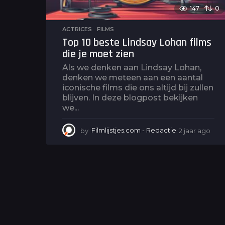
147
0
ACTRICES
,
FILMS
Top 10 beste Lindsay Lohan films
die je moet zien
Als we denken aan Lindsay Lohan,
denken we meteen aan een aantal
iconische films die ons altijd bij zullen
blijven. In deze blogpost bekijken
we...
by
Filmlijstjes.com - Redactie
2 jaar ago
2
j
a
a
r
a
g
o