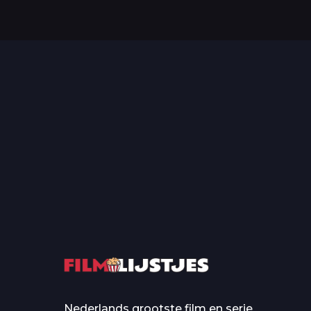
Top 50 Beroemde Film
Quotes Die Iedereen Uit...
De grootste en mo
casino’s in film
Nederlands grootste film en serie