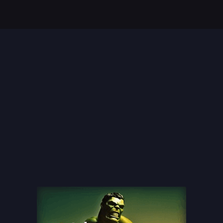
Top 35 Beste Disney
Films Allertijden
oiste
13 legendarische
s
naaktscenes in
Nederlandse films: Een
blik...