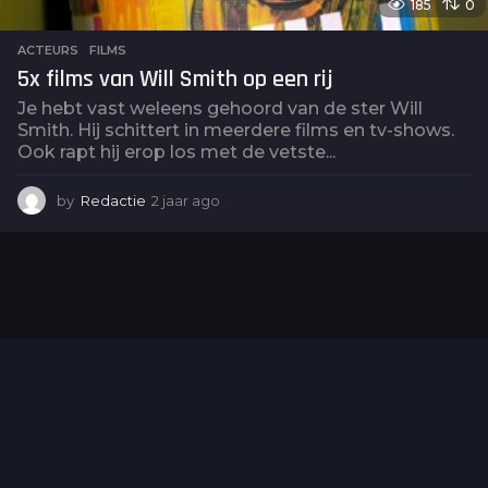
185
0
ACTEURS
,
FILMS
5x films van Will Smith op een rij
Je hebt vast weleens gehoord van de ster Will
Smith. Hij schittert in meerdere films en tv-shows.
Ook rapt hij erop los met de vetste...
by
Redactie
2 jaar ago
2
j
a
a
r
a
g
o