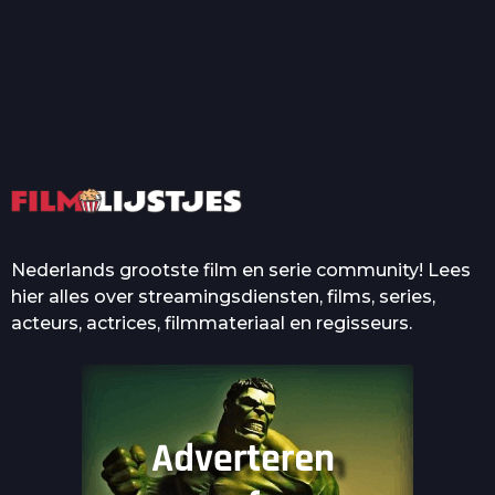
T
Top 50 Beroemde Film
Quotes Die Iedereen Uit...
De grootste en mooiste
casino’s in films
Nederlands grootste film en serie community! Lees
hier alles over streamingsdiensten, films, series,
acteurs, actrices, filmmateriaal en regisseurs.