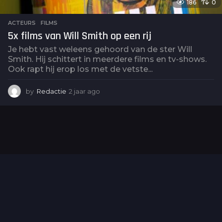
186
0
ACTEURS
,
FILMS
5x films van Will Smith op een rij
Je hebt vast weleens gehoord van de ster Will
Smith. Hij schittert in meerdere films en tv-shows.
Ook rapt hij erop los met de vetste...
by
Redactie
2 jaar ago
2
j
a
a
r
a
g
o