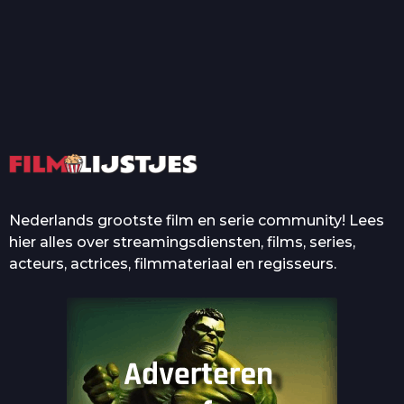
T
Top 50 Beroemde Film
Quotes Die Iedereen Uit...
De grootste en mooiste
casino’s in films
Nederlands grootste film en serie community! Lees
hier alles over streamingsdiensten, films, series,
acteurs, actrices, filmmateriaal en regisseurs.