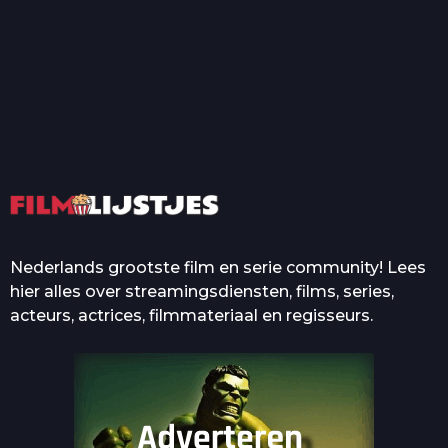
T
Top 50 Beroemde Film
Quotes Die Iedereen Uit...
De grootste en mooiste
casino’s in films
Nederlands grootste film en serie community! Lees
hier alles over streamingsdiensten, films, series,
acteurs, actrices, filmmateriaal en regisseurs.