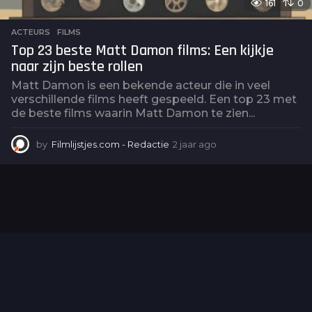
161
0
ACTEURS
,
FILMS
Top 23 beste Matt Damon films: Een kijkje
naar zijn beste rollen
Matt Damon is een bekende acteur die in veel
verschillende films heeft gespeeld. Een top 23 met
de beste films waarin Matt Damon te zien...
by
Filmlijstjes.com - Redactie
2 jaar ago
2
j
a
a
r
a
g
o