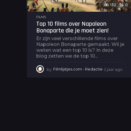
132
0
FILMS
Top 10 films over Napoleon
Bonaparte die je moet zien!
Er zijn veel verschillende films over
Napoleon Bonaparte gemaakt. Wil je
weten wat een top 10 is? In deze
blog zetten we de top 10...
by
Filmlijstjes.com - Redactie
2 jaar ago
2
j
a
a
r
a
g
o