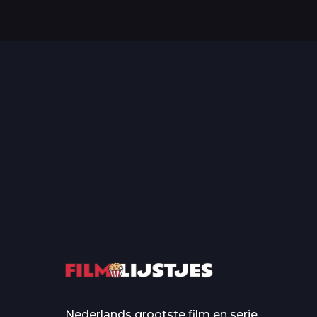
Top 50 Beroemde Film
Quotes Die Iedereen Uit...
De grootste en mo
casino’s in film
Nederlands grootste film en serie