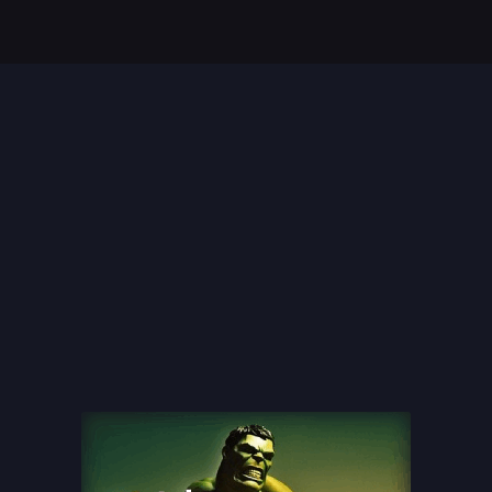
Top 35 Beste Disney
Films Allertijden
oiste
13 legendarische
s
naaktscenes in
Nederlandse films: Een
blik...