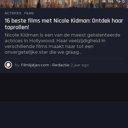
186
0
ACTRICES
,
FILMS
16 beste films met Nicole Kidman: Ontdek haar
toprollen!
Nicole Kidman is een van de meest getalenteerde
actrices in Hollywood. Haar veelzijdigheid in
verschillende films maakt haar tot een
onvergetelijke ster die we graag...
by
Filmlijstjes.com - Redactie
2 jaar ago
2
j
a
a
r
a
g
o