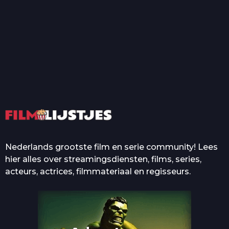
T
Top 50 Beroemde Film
Quotes Die Iedereen Uit...
De grootste en mooiste
casino’s in films
Nederlands grootste film en serie community! Lees
hier alles over streamingsdiensten, films, series,
acteurs, actrices, filmmateriaal en regisseurs.