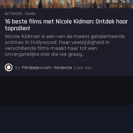
186
0
ACTRICES
,
FILMS
16 beste films met Nicole Kidman: Ontdek haar
toprollen!
Nicole Kidman is een van de meest getalenteerde
actrices in Hollywood. Haar veelzijdigheid in
verschillende films maakt haar tot een
onvergetelijke ster die we graag...
by
Filmlijstjes.com - Redactie
2 jaar ago
2
j
a
a
r
a
g
o