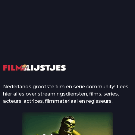
T
Top 50 Beroemde Film
Quotes Die Iedereen Uit...
De grootste en mooiste
casino’s in films
Nederlands grootste film en serie community! Lees
hier alles over streamingsdiensten, films, series,
acteurs, actrices, filmmateriaal en regisseurs.