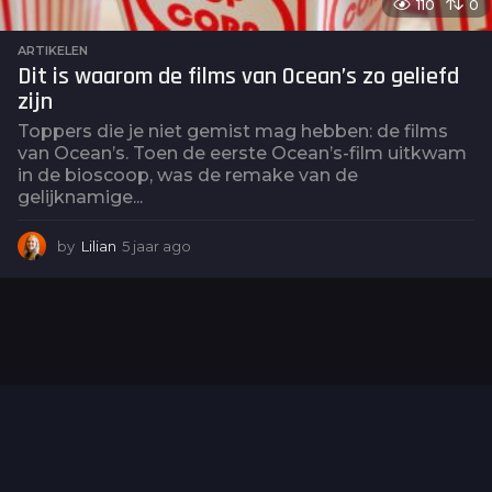
110
0
ARTIKELEN
Dit is waarom de films van Ocean’s zo geliefd
zijn
Toppers die je niet gemist mag hebben: de films
van Ocean’s. Toen de eerste Ocean’s-film uitkwam
in de bioscoop, was de remake van de
gelijknamige...
by
Lilian
5 jaar ago
5
j
a
a
r
a
g
o