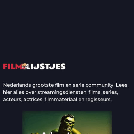
T
Top 50 Beroemde Film
Quotes Die Iedereen Uit...
De grootste en mooiste
casino’s in films
Nederlands grootste film en serie community! Lees
hier alles over streamingsdiensten, films, series,
acteurs, actrices, filmmateriaal en regisseurs.