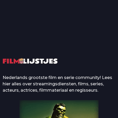
T
Top 50 Beroemde Film
Quotes Die Iedereen Uit...
De grootste en mooiste
casino’s in films
Nederlands grootste film en serie community! Lees
hier alles over streamingsdiensten, films, series,
acteurs, actrices, filmmateriaal en regisseurs.