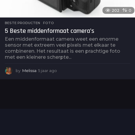
202
0
BESTE PRODUCTEN
,
FOTO
5 Beste middenformaat camera’s
Een middenformaat camera weet een enorme
sensor met extreem veel pixels met elkaar te
combineren. Het resultaat is een prachtige foto
met een kleinere scherpte...
by
Melissa
5 jaar ago
5
j
a
a
r
a
g
o