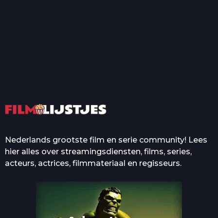
T
Top 50 Beroemde Film
Quotes Die Iedereen Uit...
De grootste en mooiste
casino’s in films
Nederlands grootste film en serie community! Lees
hier alles over streamingsdiensten, films, series,
acteurs, actrices, filmmateriaal en regisseurs.