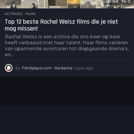
148
0
ACTRICES
,
FILMS
Top 12 beste Rachel Weisz films die je niet
mag missen!
Rachel Weisz is een actrice die ons keer op keer
heeft verbaasd met haar talent. Haar films variëren
van spannende avonturen tot diepgaande drama’s,
en...
by
Filmlijstjes.com - Redactie
2 jaar ago
2
j
a
a
r
a
g
o