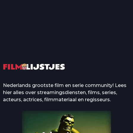
T
Top 50 Beroemde Film
Quotes Die Iedereen Uit...
De grootste en mooiste
casino’s in films
Nederlands grootste film en serie community! Lees
hier alles over streamingsdiensten, films, series,
acteurs, actrices, filmmateriaal en regisseurs.