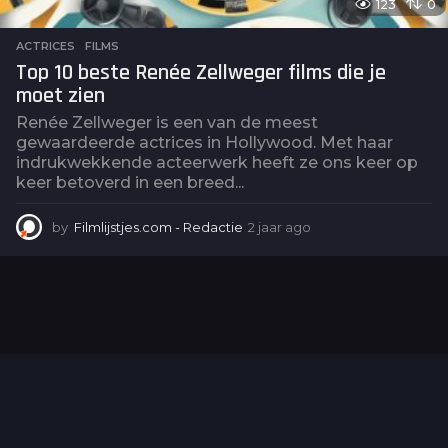
123
0
ACTRICES
,
FILMS
Top 10 beste Renée Zellweger films die je
moet zien
Renée Zellweger is een van de meest
gewaardeerde actrices in Hollywood. Met haar
indrukwekkende acteerwerk heeft ze ons keer op
keer betoverd in een breed...
by
Filmlijstjes.com - Redactie
2 jaar ago
2
j
a
a
r
a
g
o